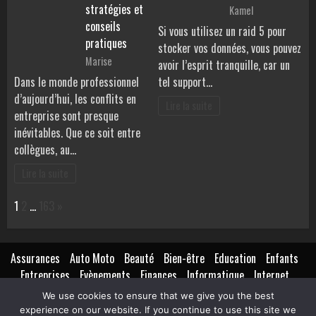
stratégies et
Kamel
conseils
Si vous utilisez un raid 5 pour
pratiques
stocker vos données, vous pouvez
Marise
avoir l’esprit tranquille, car un
Dans le monde professionnel
tel support…
d’aujourd’hui, les conflits en
Lire la suite
entreprise sont presque
inévitables. Que ce soit entre
collègues, au…
Lire la suite
Page:
Next
1
2
…
163
»
Assurances
Auto Moto
Beauté
Bien-être
Education
Enfants
Entreprises
Evènements
Finances
Informatique
Internet
Création
Marketing
Lifestyle
Loisirs
Maison
Extérieur
We use cookies to ensure that we give you the best
Mariage
Métiers
Isolation
Mode
Non classé
Pratique
experience on our website. If you continue to use this site we