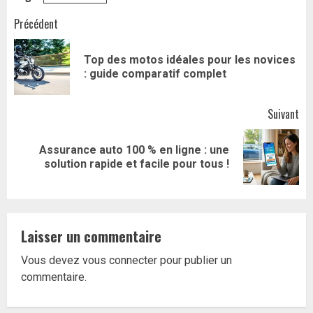
Navigation
Précédent
d’article
Top des motos idéales pour les novices
Art
: guide comparatif complet
pr
Suivant
Assurance auto 100 % en ligne : une
Article
solution rapide et facile pour tous !
suivant:
Laisser un commentaire
Vous devez
vous connecter
pour publier un
commentaire.