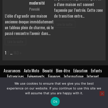
modernité
a d’une maison est souvent
Povoski
façonnée par l’entrée. Cette zone
L’idée d’agrandir une maison
de transition entre…
ancienne évoque immédiatement
Lire la suite
un tableau plein de charme, où le
passé rencontre l’avenir dans…
Lire la suite
Page:
Next
1
2
…
163
»
Assurances
Auto Moto
Beauté
Bien-être
Education
Enfants
Entreprises
Evènements
Finances
Informatique
Internet
Création
Marketing
Lifestyle
Loisirs
Maison
Extérieur
We use cookies to ensure that we give you the best
Mariage
Métiers
Isolation
Mode
Non classé
Pratique
experience on our website. If you continue to use this site we
Santé
Nutrition
Transports
Voyages
will assume that you are happy with it.
Ok
Copyright © All rights reserved.
|
BroadNews
par AF themes