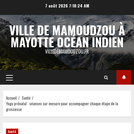
Aller
7 août 2026
7:18:24 AM
au
contenu
VILLE DE MAMOUDZOU À
MAYOTTE OCÉAN INDIEN
VILLEDEMAMOUDZOU.FR
Menu
principal
Accueil
Santé
Yoga prénatal : séances sur mesure pour accompagner chaque étape de la
grossesse
Santé