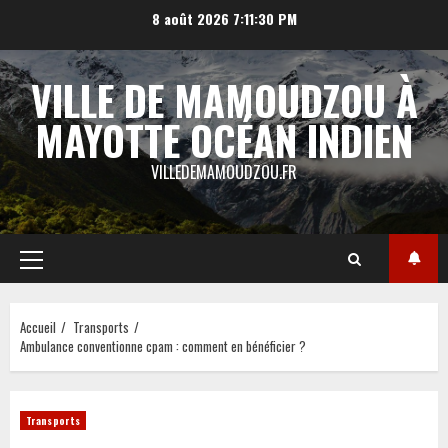
Aller
8 août 2026
7:11:31 PM
au
contenu
VILLE DE MAMOUDZOU À
MAYOTTE OCÉAN INDIEN
VILLEDEMAMOUDZOU.FR
Menu
principal
Accueil
Transports
Ambulance conventionne cpam : comment en bénéficier ?
Transports