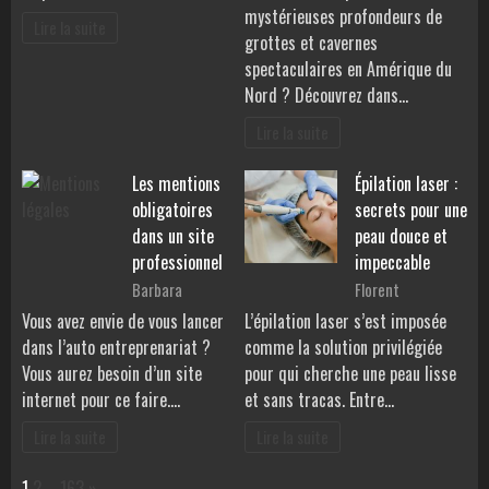
mystérieuses profondeurs de
Lire la suite
grottes et cavernes
spectaculaires en Amérique du
Nord ? Découvrez dans…
Lire la suite
Les mentions
Épilation laser :
obligatoires
secrets pour une
dans un site
peau douce et
professionnel
impeccable
Barbara
Florent
Vous avez envie de vous lancer
L’épilation laser s’est imposée
dans l’auto entreprenariat ?
comme la solution privilégiée
Vous aurez besoin d’un site
pour qui cherche une peau lisse
internet pour ce faire.…
et sans tracas. Entre…
Lire la suite
Lire la suite
Page:
Next
1
2
…
163
»