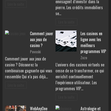
envisagent d’investir dans la
Lire la suite
pierre. Les crédits immobiliers
se…
Lire la suite
Comment jouer
Les casinos en
aux jeux de
ligne avec les
casino ?
meilleurs
programmes VIP
Povoski
Zozo
Comment jouer aux jeux de
casino ? Découvrez la
L’univers des casinos virtuels ne
combinaison gagnante qui vous
cesse de se transformer, ce qui
ressemble Qui n’a pas déjà…
enrichit continuellement
l’expérience utilisateur. Les
Lire la suite
programmes VIP…
Lire la suite
WebAnyOne
Astrologie et