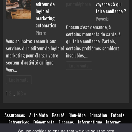
éditeur de
voyance : à qui
logiciel
faire confiance ?
marketing
Povoski
automation
Chacun s’est demandé, à
Pierre
certains moments de sa vie, à
Vous souhaitez recourir aux
qui faire confiance. Parfois,
services d’un éditeur de logiciel
certains problèmes semblent
marketing pour élargir votre
insolubles,…
secteur d’activité en ligne.
Lire la suite
Vous…
Lire la suite
Page:
Next
1
2
…
163
»
Assurances
Auto Moto
Beauté
Bien-être
Education
Enfants
Entreprises
Evènements
Finances
Informatique
Internet
Création
Marketing
Lifestyle
Loisirs
Maison
Extérieur
We use cookies to ensure that we give you the best