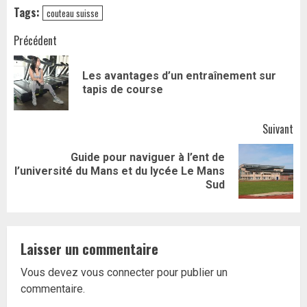
Tags:
couteau suisse
Navigation
Précédent
d’article
Les avantages d’un entraînement sur
Art
tapis de course
pr
Suivant
Guide pour naviguer à l’ent de
Article
l’université du Mans et du lycée Le Mans
suivant:
Sud
Laisser un commentaire
Vous devez
vous connecter
pour publier un
commentaire.