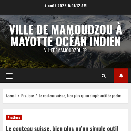
Aller
7 août 2026
5:01:13 AM
au
contenu
VILLE DE MAMOUDZOU À
MAYOTTE OCÉAN INDIEN
VILLEDEMAMOUDZOU.FR
Menu
principal
Accueil
Pratique
Le couteau suisse, bien plus qu’un simple outil de poche
Pratique
Le couteau suisse, bien plus qu’un simple outil