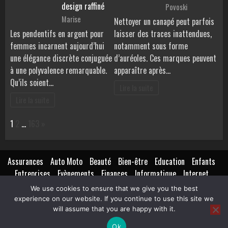
design raffiné
Povoski
Marise
Nettoyer un canapé peut parfois
Les pendentifs en argent pour
laisser des traces inattendues,
femmes incarnent aujourd’hui
notamment sous forme
une élégance discrète conjuguée
d’auréoles. Ces marques peuvent
à une polyvalence remarquable.
apparaître après…
Qu’ils soient…
Lire la suite
Lire la suite
Page:
Next
1
2
…
163
»
Assurances
Auto Moto
Beauté
Bien-être
Education
Enfants
Entreprises
Evènements
Finances
Informatique
Internet
Création
Marketing
Lifestyle
Loisirs
Maison
Extérieur
We use cookies to ensure that we give you the best
Mariage
Métiers
Isolation
Mode
Non classé
Pratique
experience on our website. If you continue to use this site we
Santé
Nutrition
Transports
Voyages
will assume that you are happy with it.
Ok