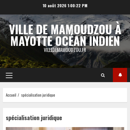
Aller
10 août 2026
1:00:23 PM
au
contenu
VILLE DE MAMOUDZOU À
MAYOTTE OCÉAN INDIEN
VILLEDEMAMOUDZOU.FR
Menu
principal
Accueil
spécialisation juridique
spécialisation juridique