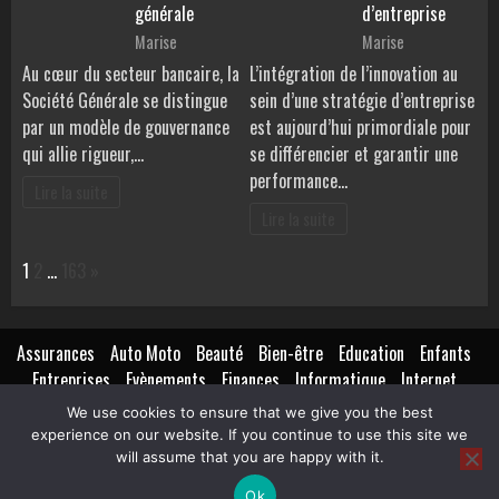
générale
d’entreprise
Marise
Marise
Au cœur du secteur bancaire, la
L’intégration de l’innovation au
Société Générale se distingue
sein d’une stratégie d’entreprise
par un modèle de gouvernance
est aujourd’hui primordiale pour
qui allie rigueur,…
se différencier et garantir une
performance…
Lire la suite
Lire la suite
Page:
Next
1
2
…
163
»
Assurances
Auto Moto
Beauté
Bien-être
Education
Enfants
Entreprises
Evènements
Finances
Informatique
Internet
Création
Marketing
Lifestyle
Loisirs
Maison
Extérieur
We use cookies to ensure that we give you the best
Mariage
Métiers
Isolation
Mode
Non classé
Pratique
experience on our website. If you continue to use this site we
Santé
Nutrition
Transports
Voyages
will assume that you are happy with it.
Ok